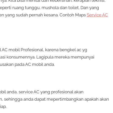
ya. Kita bisa menilai dari kebersihan, kerapian teknisi,
 seperti ruang tunggu, mushola dan toilet. Dan yang
en yang sudah pernah kesana. Contoh Maps
Service AC
el AC mobil Profesional, karena bengkel ac yg
kasi konsumennya. Lagipula mereka mempunyai
usakan pada AC mobil anda.
il anda, service AC yang profesional akan
an, sehingga anda dapat mepertimbangkan apakah akan
iap.