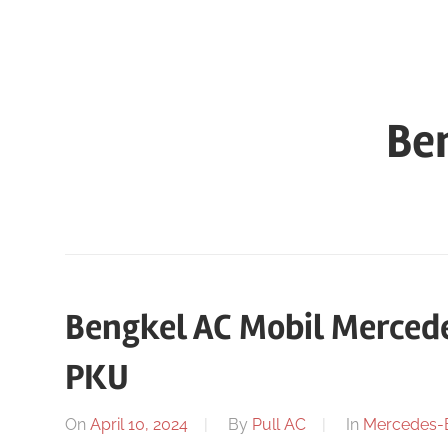
Skip
to
content
Be
Bengkel AC Mobil Mercede
PKU
On
April 10, 2024
By
Pull AC
In
Mercedes-