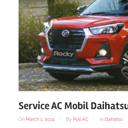
Service AC Mobil Daihatsu
On
March 1, 2024
By
Pull AC
In
Daihatsu