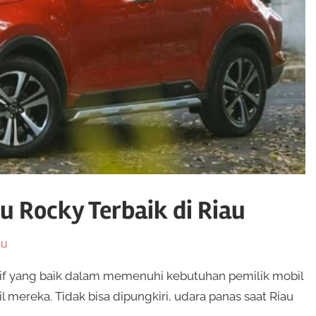
u Rocky Terbaik di Riau
su
atif yang baik dalam memenuhi kebutuhan pemilik mobil
 mereka. Tidak bisa dipungkiri, udara panas saat Riau