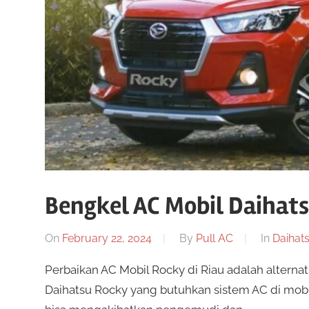
Bengkel AC Mobil Daihats
On
February 22, 2024
By
Pull AC
In
Daihat
Perbaikan AC Mobil Rocky di Riau adalah altern
Daihatsu Rocky yang butuhkan sistem AC di mobil