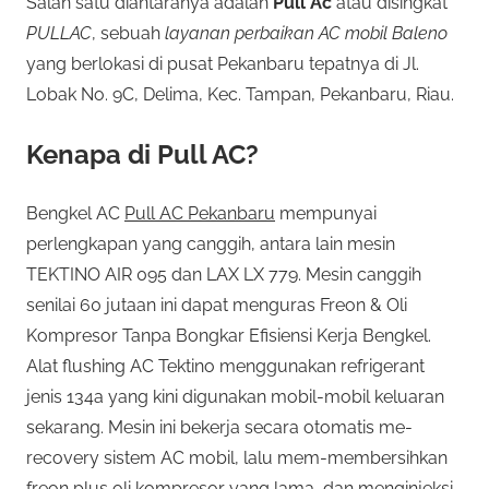
Salah satu diantaranya adalah
Pull Ac
atau disingkat
PULLAC
, sebuah
layanan perbaikan AC mobil Baleno
yang berlokasi di pusat Pekanbaru tepatnya di Jl.
Lobak No. 9C, Delima, Kec. Tampan, Pekanbaru, Riau.
Kenapa di Pull AC?
Bengkel AC
Pull AC Pekanbaru
mempunyai
perlengkapan yang canggih, antara lain mesin
TEKTINO AIR 095 dan LAX LX 779. Mesin canggih
senilai 60 jutaan ini dapat menguras Freon & Oli
Kompresor Tanpa Bongkar Efisiensi Kerja Bengkel.
Alat flushing AC Tektino menggunakan refrigerant
jenis 134a yang kini digunakan mobil-mobil keluaran
sekarang. Mesin ini bekerja secara otomatis me-
recovery sistem AC mobil, lalu mem-membersihkan
freon plus oli kompresor yang lama, dan menginjeksi