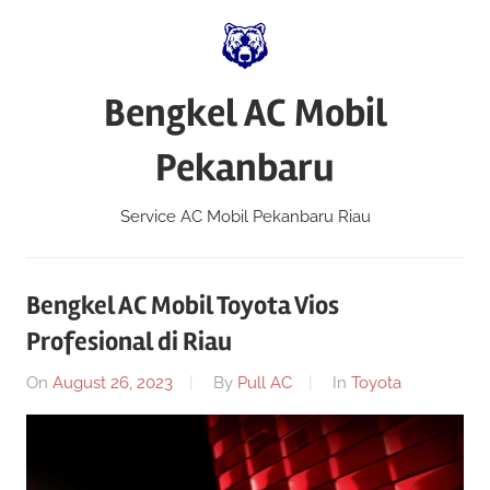
Skip
to
content
Bengkel AC Mobil
Pekanbaru
Service AC Mobil Pekanbaru Riau
Bengkel AC Mobil Toyota Vios
Profesional di Riau
On
August 26, 2023
By
Pull AC
In
Toyota