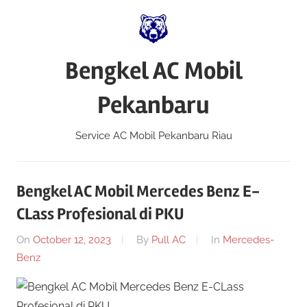
Skip
to
content
Bengkel AC Mobil
Pekanbaru
Service AC Mobil Pekanbaru Riau
Bengkel AC Mobil Mercedes Benz E-
CLass Profesional di PKU
On
October 12, 2023
By
Pull AC
In
Mercedes-
Benz