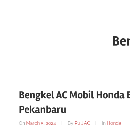
Skip
to
content
Be
Bengkel AC Mobil Honda B
Pekanbaru
On
March 5, 2024
By
Pull AC
In
Honda