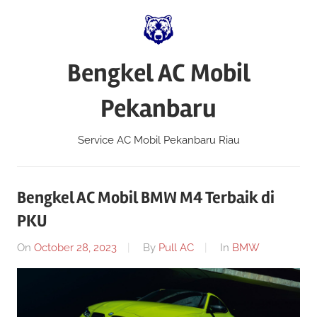
Skip
to
content
Bengkel AC Mobil
Pekanbaru
Service AC Mobil Pekanbaru Riau
Bengkel AC Mobil BMW M4 Terbaik di
PKU
On
October 28, 2023
By
Pull AC
In
BMW