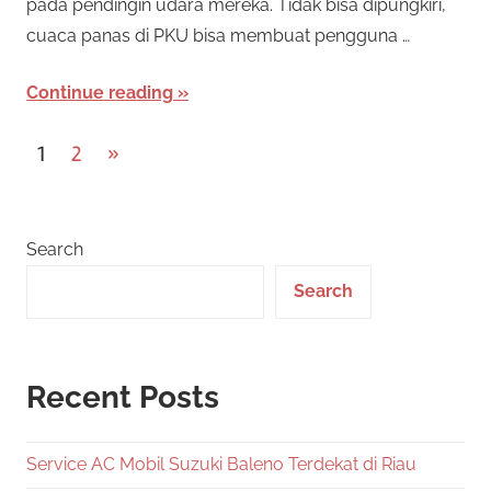
pada pendingin udara mereka. Tidak bisa dipungkiri,
cuaca panas di PKU bisa membuat pengguna …
Continue reading
Posts
Next
1
2
»
Posts
pagination
Search
Search
Recent Posts
Service AC Mobil Suzuki Baleno Terdekat di Riau