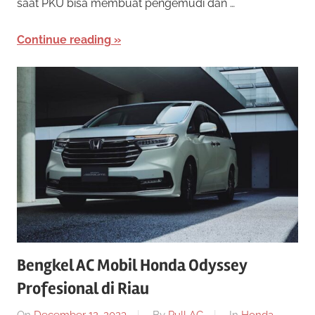
saat PKU bisa membuat pengemudi dan …
Continue reading
Bengkel AC Mobil Honda Odyssey
Profesional di Riau
On
December 12, 2023
By
Pull AC
In
Honda